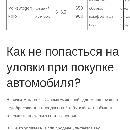
Качество
Стои
Volkswagen
Седан/
650-
сборки,
обсл
6-6.5
Polo
хэтчбек
900
комфортная
выш
езда
сред
Как не попасться на
уловки при покупке
автомобиля?
Новички — одна из главных «мишеней» для мошенников и
недобросовестных продавцов. Чтобы избежать обмана,
запомните несколько важных правил:
Не торопитесь.
Если продавец пытается вас