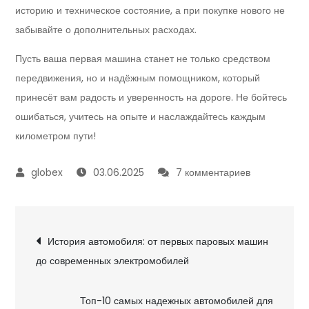
историю и техническое состояние, а при покупке нового не
забывайте о дополнительных расходах.
Пусть ваша первая машина станет не только средством
передвижения, но и надёжным помощником, который
принесёт вам радость и уверенность на дороге. Не бойтесь
ошибаться, учитесь на опыте и наслаждайтесь каждым
километром пути!
к
03.06.2025
7 комментариев
записи
Выбор
Навигация
первого
История автомобиля: от первых паровых машин
автомобиля:
до современных электромобилей
по
на
что
Топ-10 самых надежных автомобилей для
обратить