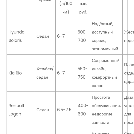
(л/100
тыс.
км)
руб.
Надёжный,
Hyundai
500-
доступный
Жёст
Седан
6-7
Solaris
700
сервис,
подв
экономичный
Современный
Плас
Хэтчбек/
550-
дизайн,
Kia Rio
6-7
отде
седан
750
комфортный
цара
салон
Простота
Диза
Renault
400-
обслуживания,
уста
Седан
6.5-7.5
Logan
600
недорогие
для
запчасти
неко