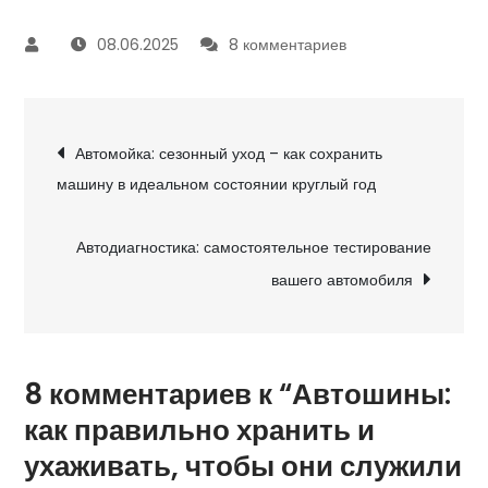
к
08.06.2025
8 комментариев
записи
Автошины:
Навигация
как
Автомойка: сезонный уход – как сохранить
правильно
машину в идеальном состоянии круглый год
по
хранить
и
записям
Автодиагностика: самостоятельное тестирование
ухаживать,
вашего автомобиля
чтобы
они
служили
дольше
8 комментариев к “Автошины:
как правильно хранить и
ухаживать, чтобы они служили